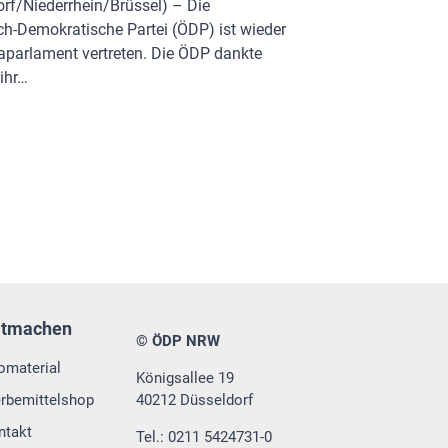
rf/Niederrhein/Brüssel) – Die
h-Demokratische Partei (ÖDP) ist wieder
aparlament vertreten. Die ÖDP dankte
 ihr…
itmachen
© ÖDP NRW
fomaterial
Königsallee 19
rbemittelshop
40212 Düsseldorf
ntakt
Tel.: 0211 5424731-0