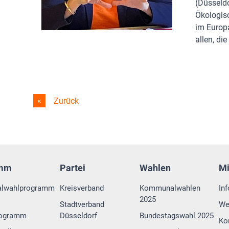
(Düsseldo
Ökologisc
im Europ
allen, die
Zurück
amm
Partei
Wahlen
M
lwahlprogramm
Kreisverband
Kommunalwahlen
In
2025
Stadtverband
We
rogramm
Düsseldorf
Bundestagswahl 2025
Ko