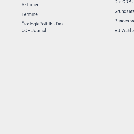
Die ÖDP s
Aktionen
Grundsat
Termine
Bundesp
ÖkologiePolitik - Das
ÖDP-Journal
EU-Wahl