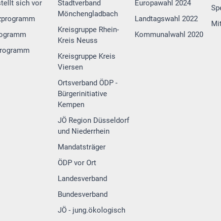
tellt sich vor
Stadtverband
Europawahl 2024
Sp
Mönchengladbach
zprogramm
Landtagswahl 2022
Mi
Kreisgruppe Rhein-
rogramm
Kommunalwahl 2020
Kreis Neuss
programm
Kreisgruppe Kreis
Viersen
Ortsverband ÖDP -
Bürgerinitiative
Kempen
JÖ Region Düsseldorf
und Niederrhein
Mandatsträger
ÖDP vor Ort
Landesverband
Bundesverband
JÖ - jung.ökologisch