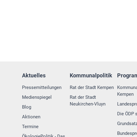
Aktuelles
Kommunalpolitik
Progr
Pressemitteilungen
Rat der Stadt Kempen
Kommuna
Kempen
Medienspiegel
Rat der Stadt
Neukirchen-Vluyn
Landesp
Blog
Die ÖDP s
Aktionen
Grundsat
Termine
Bundesp
ÖkologiePolitik - Das