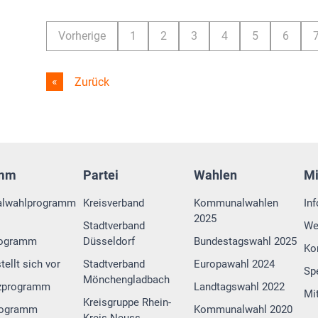
Vorherige
1
2
3
4
5
6
Zurück
amm
Partei
Wahlen
M
lwahlprogramm
Kreisverband
Kommunalwahlen
In
2025
Stadtverband
We
rogramm
Düsseldorf
Bundestagswahl 2025
Ko
tellt sich vor
Stadtverband
Europawahl 2024
Sp
Mönchengladbach
zprogramm
Landtagswahl 2022
Mi
Kreisgruppe Rhein-
rogramm
Kommunalwahl 2020
Kreis Neuss