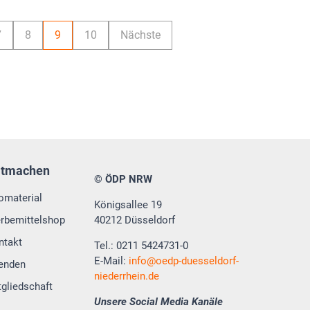
7
8
9
10
Nächste
itmachen
© ÖDP NRW
fomaterial
Königsallee 19
rbemittelshop
40212 Düsseldorf
ntakt
Tel.: 0211 5424731-0
E-Mail:
info
oedp-duesseldorf-
enden
niederrhein.de
tgliedschaft
Unsere Social Media Kanäle