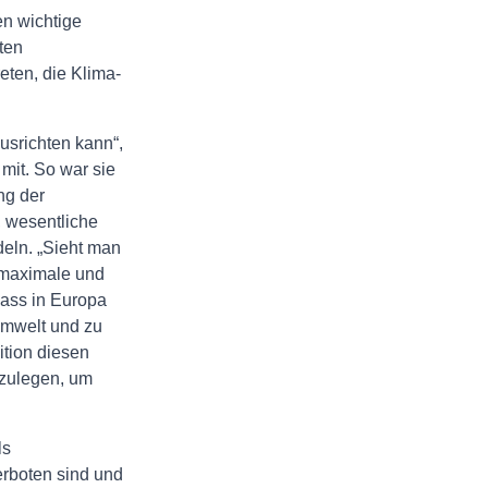
en wichtige
ten
ten, die Klima-
.
usrichten kann“,
mit. So war sie
ng der
, wesentliche
deln. „Sieht man
e maximale und
dass in Europa
Umwelt und zu
ition diesen
tzulegen, um
ls
erboten sind und