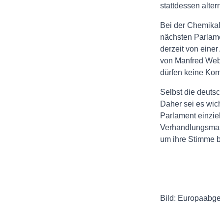
stattdessen alte
Bei der Chemikal
nächsten Parlame
derzeit von eine
von Manfred Webe
dürfen keine Ko
Selbst die deuts
Daher sei es wic
Parlament einzieh
Verhandlungsmass
um ihre Stimme b
Bild: Europaabg