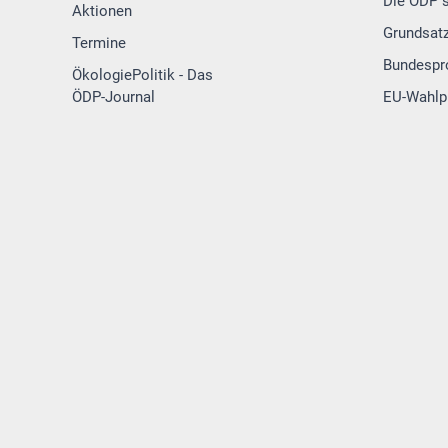
Die ÖDP s
Aktionen
Grundsat
Termine
Bundesp
ÖkologiePolitik - Das
ÖDP-Journal
EU-Wahl