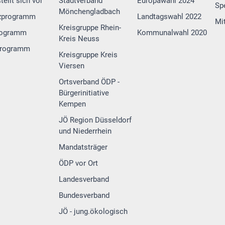
tellt sich vor
Stadtverband
Europawahl 2024
Sp
Mönchengladbach
zprogramm
Landtagswahl 2022
Mi
Kreisgruppe Rhein-
rogramm
Kommunalwahl 2020
Kreis Neuss
programm
Kreisgruppe Kreis
Viersen
Ortsverband ÖDP -
Bürgerinitiative
Kempen
JÖ Region Düsseldorf
und Niederrhein
Mandatsträger
ÖDP vor Ort
Landesverband
Bundesverband
JÖ - jung.ökologisch