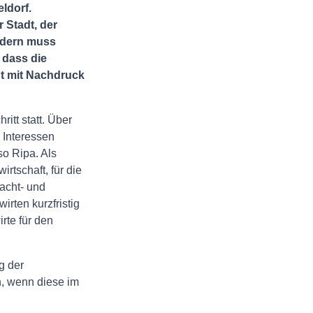
ldorf.
 Stadt, der
ondern muss
 dass die
t mit Nachdruck
itt statt. Über
 Interessen
 so Ripa. Als
irtschaft, für die
acht- und
rten kurzfristig
irte für den
g der
n, wenn diese im