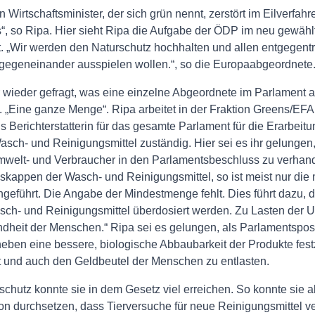
 Wirtschaftsminister, der sich grün nennt, zerstört im Eilverfahr
, so Ripa. Hier sieht Ripa die Aufgabe der ÖDP im neu gewähl
 „Wir werden den Naturschutz hochhalten und allen entgegentre
gegeneinander ausspielen wollen.“, so die Europaabgeordnete
 wieder gefragt, was eine einzelne Abgeordnete im Parlament a
 „Eine ganze Menge“. Ripa arbeitet in der Fraktion Greens/EFA 
s Berichterstatterin für das gesamte Parlament für die Erarbeitu
asch- und Reinigungsmittel zuständig. Hier sei es ihr gelungen
 Umwelt- und Verbraucher in den Parlamentsbeschluss zu verhan
sskappen der Wasch- und Reinigungsmittel, so ist meist nur di
ngeführt. Die Angabe der Mindestmenge fehlt. Dies führt dazu, 
sch- und Reinigungsmittel überdosiert werden. Zu Lasten der 
dheit der Menschen.“ Ripa sei es gelungen, als Parlamentspos
eben eine bessere, biologische Abbaubarkeit der Produkte fes
 und auch den Geldbeutel der Menschen zu entlasten.
schutz konnte sie in dem Gesetz viel erreichen. So konnte sie a
on durchsetzen, dass Tierversuche für neue Reinigungsmittel v