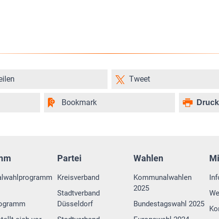
eilen
Tweet
Bookmark
Druc
amm
Partei
Wahlen
M
lwahlprogramm
Kreisverband
Kommunalwahlen
In
2025
Stadtverband
We
rogramm
Düsseldorf
Bundestagswahl 2025
Ko