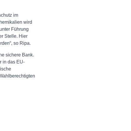
schutz im
hemikalien wird
 unter Führung
 Stelle. Hier
den“, so Ripa.
ne sichere Bank.
r in das EU-
tische
 Wahlberechtigten