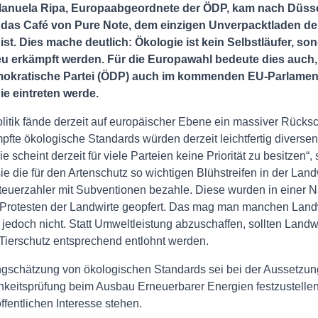
Manuela Ripa, Europaabgeordnete der ÖDP, kam nach Düsse
das Café von Pure Note, dem einzigen Unverpacktladen der
ist. Dies mache deutlich: Ökologie ist kein Selbstläufer, s
u erkämpft werden. Für die Europawahl bedeute dies auch,
okratische Partei (ÖDP) auch im kommenden EU-Parlamen
ie eintreten werde.
litik fände derzeit auf europäischer Ebene ein massiver Rückschr
pfte ökologische Standards würden derzeit leichtfertig diversen
e scheint derzeit für viele Parteien keine Priorität zu besitzen“,
ie die für den Artenschutz so wichtigen Blühstreifen in der Landw
teuerzahler mit Subventionen bezahle. Diese wurden in einer N
Protesten der Landwirte geopfert. Das mag man manchen Landwi
ig jedoch nicht. Statt Umweltleistung abzuschaffen, sollten Landw
Tierschutz entsprechend entlohnt werden.
ngschätzung von ökologischen Standards sei bei der Aussetzun
hkeitsprüfung beim Ausbau Erneuerbarer Energien festzustelle
fentlichen Interesse stehen.