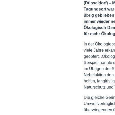
(Düsseldorf) – 
Tagungsort war 
übrig geblieben 
immer wieder ne
Ökologisch-Dem
für mehr Ökolog
In der Ökologiepo
viele Jahre erkäm
geopfert. „Ökologi
Beispiel nannte s
im Übrigen der S
Nebelaktion den 
helfen, langfrist
Naturschutz und 
Die gleiche Geri
Umweltverträglic
überwiegenden öf