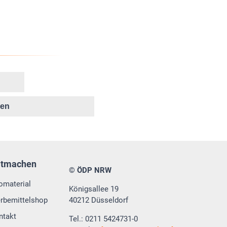
ken
itmachen
© ÖDP NRW
fomaterial
Königsallee 19
rbemittelshop
40212 Düsseldorf
ntakt
Tel.: 0211 5424731-0