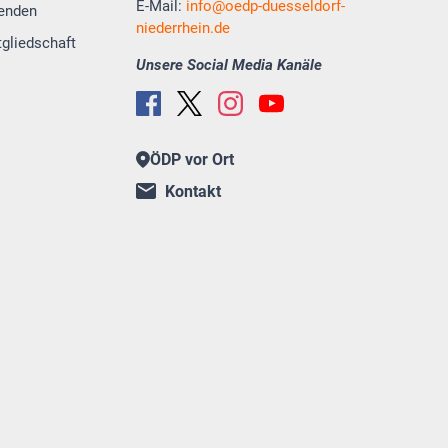
E-Mail:
info
oedp-duesseldorf-
enden
niederrhein.de
tgliedschaft
Unsere Social Media Kanäle
ÖDP vor Ort
Kontakt