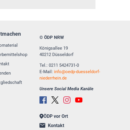
itmachen
© ÖDP NRW
fomaterial
Königsallee 19
rbemittelshop
40212 Düsseldorf
ntakt
Tel.: 0211 5424731-0
E-Mail:
info
oedp-duesseldorf-
enden
niederrhein.de
tgliedschaft
Unsere Social Media Kanäle
ÖDP vor Ort
Kontakt