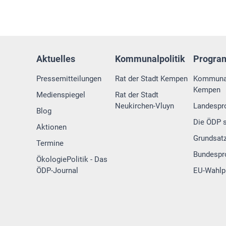
Aktuelles
Kommunalpolitik
Progr
Pressemitteilungen
Rat der Stadt Kempen
Kommuna
Kempen
Medienspiegel
Rat der Stadt
Neukirchen-Vluyn
Landesp
Blog
Die ÖDP s
Aktionen
Grundsat
Termine
Bundesp
ÖkologiePolitik - Das
ÖDP-Journal
EU-Wahl