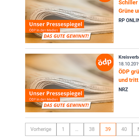
Schiller
Grüne u
RP ONLI
Kreisverb
18.10.201
ÖDP grü
und trit
NRZ
Vorherige
1
…
38
39
40