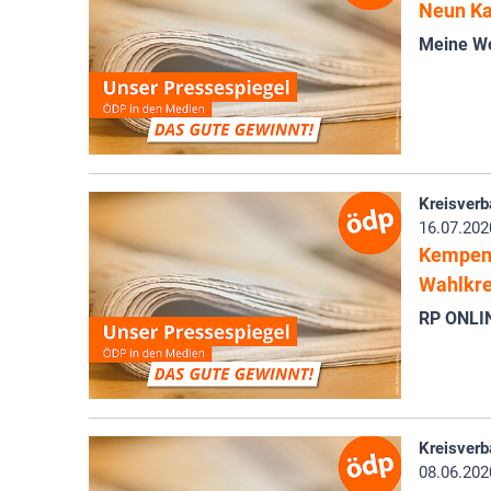
Neun Ka
Meine W
Kreisverb
16.07.202
Kempene
Wahlkre
RP ONLI
Kreisverb
08.06.202