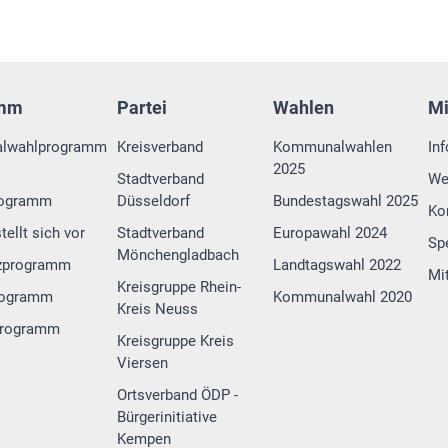
amm
Partei
Wahlen
M
lwahlprogramm
Kreisverband
Kommunalwahlen
In
2025
Stadtverband
We
rogramm
Düsseldorf
Bundestagswahl 2025
Ko
tellt sich vor
Stadtverband
Europawahl 2024
Sp
Mönchengladbach
zprogramm
Landtagswahl 2022
Mi
Kreisgruppe Rhein-
rogramm
Kommunalwahl 2020
Kreis Neuss
programm
Kreisgruppe Kreis
Viersen
Ortsverband ÖDP -
Bürgerinitiative
Kempen