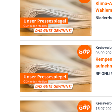
Klima-A
Wahlem
Niederrhe
Kreisverb
06.09.202
Kempen 
aufneh
RP ONLI
Kreisverb
15.07.202