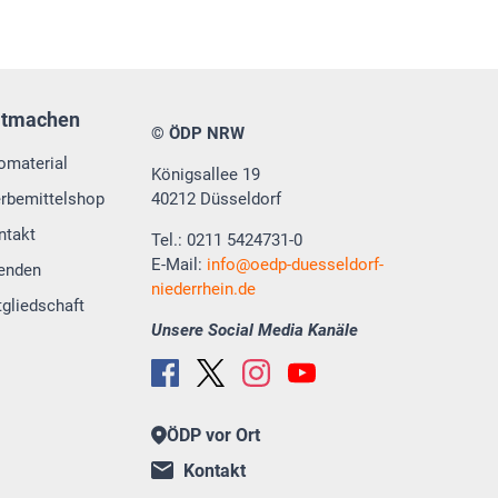
itmachen
© ÖDP NRW
fomaterial
Königsallee 19
rbemittelshop
40212 Düsseldorf
ntakt
Tel.: 0211 5424731-0
E-Mail:
info
oedp-duesseldorf-
enden
niederrhein.de
tgliedschaft
Unsere Social Media Kanäle
ÖDP vor Ort
Kontakt