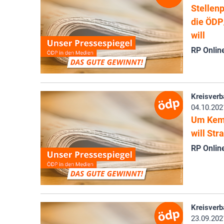
Stellen
die ÖDP
will
RP Onlin
Kreisverb
04.10.202
Um Kemp
will St
RP Onlin
Kreisverb
23.09.202