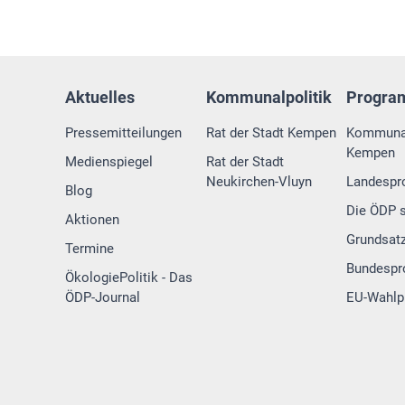
Aktuelles
Kommunalpolitik
Progr
Pressemitteilungen
Rat der Stadt Kempen
Kommuna
Kempen
Medienspiegel
Rat der Stadt
Neukirchen-Vluyn
Landesp
Blog
Die ÖDP s
Aktionen
Grundsat
Termine
Bundesp
ÖkologiePolitik - Das
ÖDP-Journal
EU-Wahl