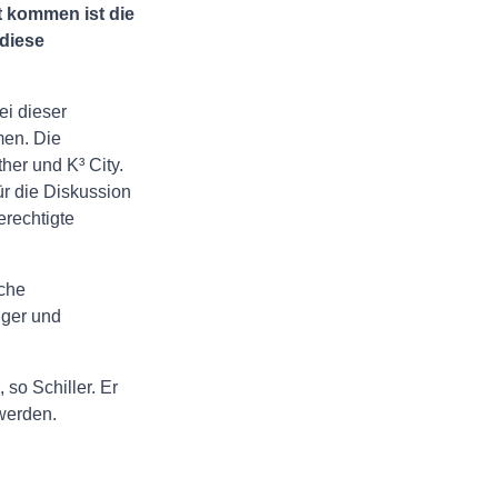
 kommen ist die
 diese
ei dieser
men. Die
er und K³ City.
ür die Diskussion
erechtigte
che
iger und
so Schiller. Er
 werden.