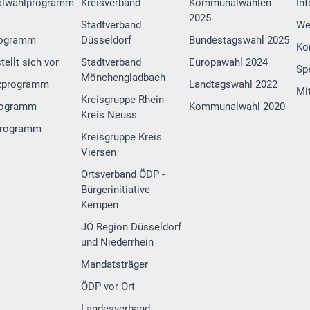
lwahlprogramm
Kreisverband
Kommunalwahlen
In
2025
Stadtverband
We
rogramm
Düsseldorf
Bundestagswahl 2025
Ko
tellt sich vor
Stadtverband
Europawahl 2024
Sp
Mönchengladbach
zprogramm
Landtagswahl 2022
Mi
Kreisgruppe Rhein-
rogramm
Kommunalwahl 2020
Kreis Neuss
programm
Kreisgruppe Kreis
Viersen
Ortsverband ÖDP -
Bürgerinitiative
Kempen
JÖ Region Düsseldorf
und Niederrhein
Mandatsträger
ÖDP vor Ort
Landesverband