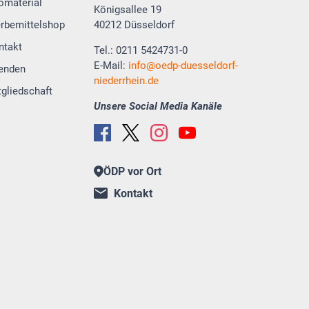
fomaterial
Königsallee 19
rbemittelshop
40212 Düsseldorf
ntakt
Tel.: 0211 5424731-0
E-Mail:
info
oedp-duesseldorf-
enden
niederrhein.de
tgliedschaft
Unsere Social Media Kanäle
ÖDP vor Ort
Kontakt