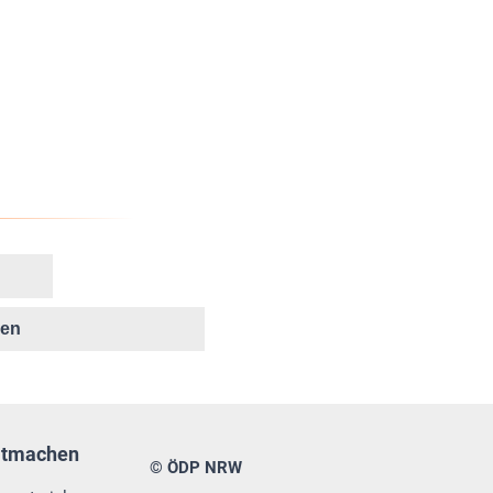
ken
itmachen
© ÖDP NRW