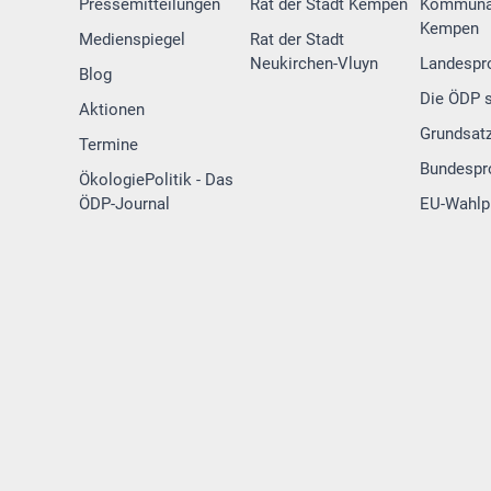
Pressemitteilungen
Rat der Stadt Kempen
Kommuna
Kempen
Medienspiegel
Rat der Stadt
Neukirchen-Vluyn
Landesp
Blog
Die ÖDP s
Aktionen
Grundsat
Termine
Bundesp
ÖkologiePolitik - Das
ÖDP-Journal
EU-Wahl