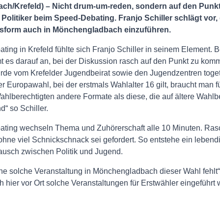
h/Krefeld) – Nicht drum-um-reden, sondern auf den Punkt
olitiker beim Speed-Debating. Franjo Schiller schlägt vor,
form auch in Mönchengladbach einzuführen.
ng in Krefeld fühlte sich Franjo Schiller in seinem Element. B
 es darauf an, bei der Diskussion rasch auf den Punkt zu kom
rde vom Krefelder Jugendbeirat sowie den Jugendzentren togeth
r Europawahl, bei der erstmals Wahlalter 16 gilt, braucht man f
ahlberechtigten andere Formate als diese, die auf ältere Wahlb
d“ so Schiller.
ting wechseln Thema und Zuhörerschaft alle 10 Minuten. Ras
 ohne viel Schnickschnack sei gefordert. So entstehe ein lebend
tausch zwischen Politik und Jugend.
ne solche Veranstaltung in Mönchengladbach dieser Wahl fehlt“, 
h hier vor Ort solche Veranstaltungen für Erstwähler eingeführt