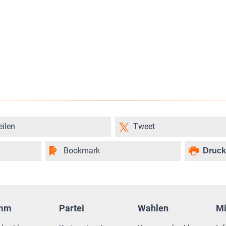
eilen
Tweet
Bookmark
Druc
amm
Partei
Wahlen
M