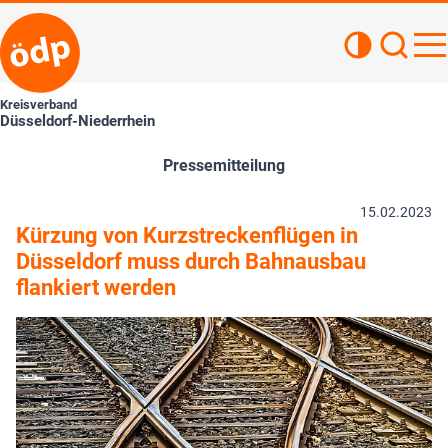
Kontrastan
Such
Haupt
Kreisverband
Düsseldorf-Niederrhein
Pressemitteilung
15.02.2023
Kürzung von Kurzstreckenflügen in
Düsseldorf muss durch Bahnausbau
flankiert werden