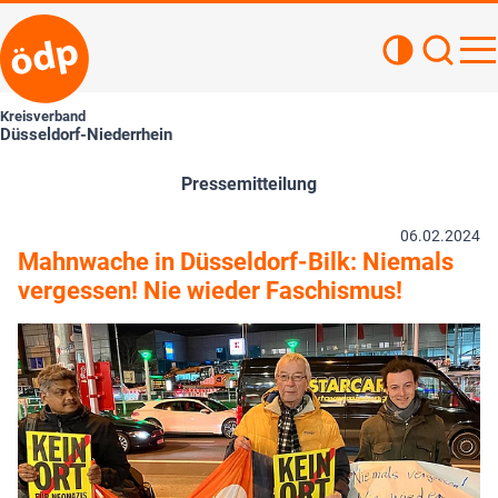
Kontrastan
Such
Haupt
Kreisverband
Düsseldorf-Niederrhein
Pressemitteilung
06.02.2024
Mahnwache in Düsseldorf-Bilk: Niemals
vergessen! Nie wieder Faschismus!