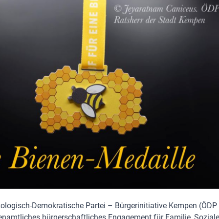
ologisch-Demokratische Partei – Bürgerinitiative Kempen (ÖDP
enamtliches bürgerschaftliches Engagement für Familie, Sozia