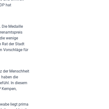
ÖDP hat
. Die Medaille
hrenamtspreis
die wenige
Rat der Stadt
m Vorschläge für
enz der Menschheit
m haben die
efühl. In diesem
DP Kempen,
nwabe liegt prima