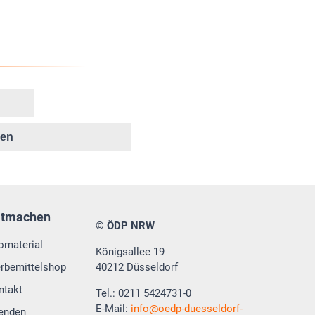
ken
itmachen
© ÖDP NRW
fomaterial
Königsallee 19
rbemittelshop
40212 Düsseldorf
ntakt
Tel.: 0211 5424731-0
E-Mail:
info
oedp-duesseldorf-
enden