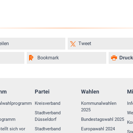
eilen
Tweet
Bookmark
Druc
amm
Partei
Wahlen
M
lwahlprogramm
Kreisverband
Kommunalwahlen
In
2025
Stadtverband
We
rogramm
Düsseldorf
Bundestagswahl 2025
Ko
tellt sich vor
Stadtverband
Europawahl 2024
Sp