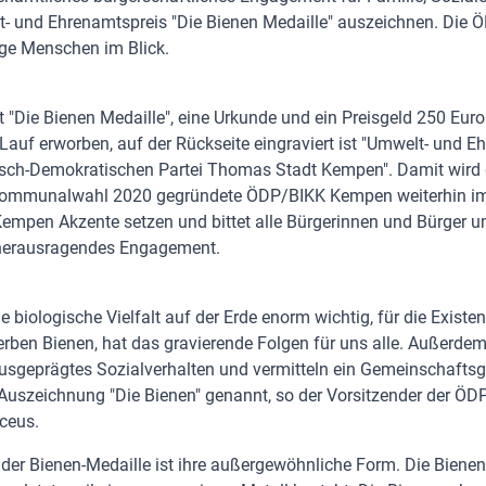
- und Ehrenamtspreis "Die Bienen Medaille" auszeichnen. Die 
ge Menschen im Blick.
 "Die Bienen Medaille", eine Urkunde und ein Preisgeld 250 Euro
Lauf erworben, auf der Rückseite eingraviert ist "Umwelt- und E
sch-Demokratischen Partei Thomas Stadt Kempen". Damit wird 
Kommunalwahl 2020 gegründete ÖDP/BIKK Kempen weiterhin im 
mpen Akzente setzen und bittet alle Bürgerinnen und Bürger u
herausragendes Engagement.
ie biologische Vielfalt auf der Erde enorm wichtig, für die Exist
erben Bienen, hat das gravierende Folgen für uns alle. Außerde
ausgeprägtes Sozialverhalten und vermitteln ein Gemeinschaftsg
 Auszeichnung "Die Bienen" genannt, so der Vorsitzender der Ö
ceus.
 der Bienen-Medaille ist ihre außergewöhnliche Form. Die Biene