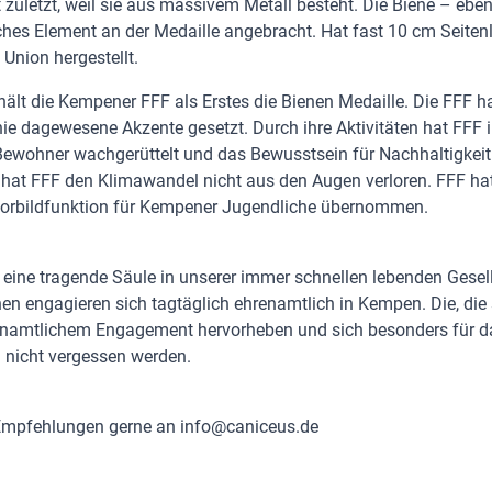
t zuletzt, weil sie aus massivem Metall besteht. Die Biene – eben
iches Element an der Medaille angebracht. Hat fast 10 cm Seitenl
Union hergestellt.
hält die Kempener FFF als Erstes die Bienen Medaille. Die FFF 
ie dagewesene Akzente gesetzt. Durch ihre Aktivitäten hat FFF i
ewohner wachgerüttelt und das Bewusstsein für Nachhaltigkeit 
hat FFF den Klimawandel nicht aus den Augen verloren. FFF hat
 Vorbildfunktion für Kempener Jugendliche übernommen.
 eine tragende Säule in unserer immer schnellen lebenden Gesel
n engagieren sich tagtäglich ehrenamtlich in Kempen. Die, die 
namtlichem Engagement hervorheben und sich besonders für d
n nicht vergessen werden.
Empfehlungen gerne an info@caniceus.de