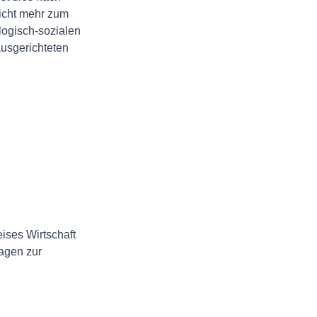
nicht mehr zum
logisch-sozialen
ausgerichteten
eises Wirtschaft
agen zur