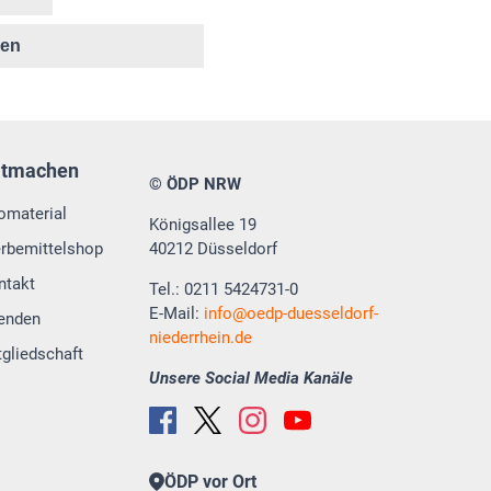
ken
itmachen
© ÖDP NRW
fomaterial
Königsallee 19
rbemittelshop
40212 Düsseldorf
ntakt
Tel.: 0211 5424731-0
E-Mail:
info
oedp-duesseldorf-
enden
niederrhein.de
tgliedschaft
Unsere Social Media Kanäle
ÖDP vor Ort