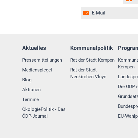
E-Mail
Aktuelles
Kommunalpolitik
Progr
Pressemitteilungen
Rat der Stadt Kempen
Kommuna
Kempen
Medienspiegel
Rat der Stadt
Neukirchen-Vluyn
Landesp
Blog
Die ÖDP s
Aktionen
Grundsat
Termine
Bundesp
ÖkologiePolitik - Das
ÖDP-Journal
EU-Wahl