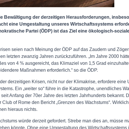
Die Bewältigung der derzeitigen Herausforderungen, insbes
cht eine Umgestaltung unseres Wirtschaftssystems erforder
kratische Partei (ÖDP) ist das Ziel eine ökologisch-sozial
Krisen seien nach Meinung der ÖDP auf das Zaudern und Zöger
en letzten zwanzig Jahren zurückzuführen. „Im Jahre 2000 hätt
s von 4 % ausgereicht, das Klimaziel von 1,5 Grad einzuhalten
idendere Maßnahmen erforderlich.“ so die ÖDP.
er derzeitigen Krisen, nicht nur der Klimakrise, erfordere ein
stems. Ein „weiter so“ führe in die Katastrophe, unendliches W
i seit Anfang der 70er Jahre des letzten Jahrhunderts bekannt.
der Club of Rome den Bericht „Grenzen des Wachstums“. Wirklich 
hen hieraus nichts.
hstums würde derzeit gefordert. Strebe man dies an, müsse m
ehen könnte. Ohne eine Umgestaltung des Wirtschaftssystems i