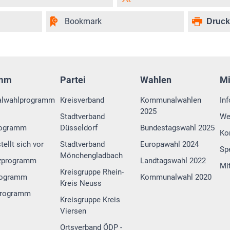
Bookmark
Druc
amm
Partei
Wahlen
M
lwahlprogramm
Kreisverband
Kommunalwahlen
In
2025
Stadtverband
We
rogramm
Düsseldorf
Bundestagswahl 2025
Ko
tellt sich vor
Stadtverband
Europawahl 2024
Sp
Mönchengladbach
zprogramm
Landtagswahl 2022
Mi
Kreisgruppe Rhein-
rogramm
Kommunalwahl 2020
Kreis Neuss
programm
Kreisgruppe Kreis
Viersen
Ortsverband ÖDP -