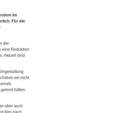
ondere im
lich. Für die
e
n der
e eine Reduktion
. Aktuell sind
e Umgestaltung
achstum sei nicht
 Damals
gelernt hätten
an aber auch
st dies nach