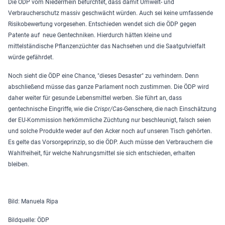
Die ÖDP vom Niederrhein befürchtet, dass damit Umwelt- und
Verbraucherschutz massiv geschwächt würden. Auch sei keine umfassende
Risikobewertung vorgesehen. Entschieden wendet sich die ÖDP gegen
Patente auf neue Gentechniken. Hierdurch hätten kleine und
mittelständische Pflanzenzüchter das Nachsehen und die Saatgutvielfalt
würde gefährdet.
Noch sieht die ÖDP eine Chance, "dieses Desaster" zu verhindern. Denn
abschließend müsse das ganze Parlament noch zustimmen. Die ÖDP wird
daher weiter für gesunde Lebensmittel werben. Sie führt an, dass
gentechnische Eingriffe, wie die
Crispr/Cas
-Genschere, die nach Einschätzung
der EU-Kommission herkömmliche Züchtung nur beschleunigt, falsch seien
und solche Produkte weder auf den Acker noch auf unseren Tisch gehörten.
Es gelte das Vorsorgeprinzip, so die ÖDP. Auch müsse den Verbrauchern die
Wahlfreiheit, für welche Nahrungsmittel sie sich entschieden, erhalten
bleiben.
Bild: Manuela Ripa
Bildquelle: ÖDP