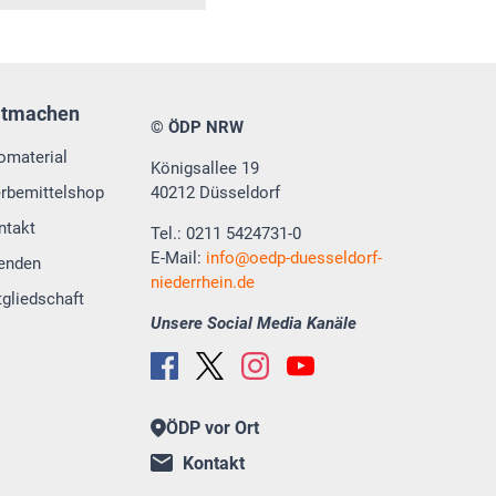
itmachen
© ÖDP NRW
fomaterial
Königsallee 19
rbemittelshop
40212 Düsseldorf
ntakt
Tel.: 0211 5424731-0
E-Mail:
info
oedp-duesseldorf-
enden
niederrhein.de
tgliedschaft
Unsere Social Media Kanäle
ÖDP vor Ort
Kontakt