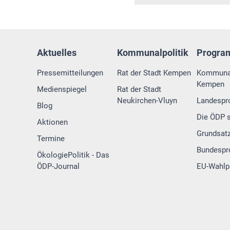
Aktuelles
Kommunalpolitik
Progr
Pressemitteilungen
Rat der Stadt Kempen
Kommuna
Kempen
Medienspiegel
Rat der Stadt
Neukirchen-Vluyn
Landesp
Blog
Die ÖDP s
Aktionen
Grundsat
Termine
Bundesp
ÖkologiePolitik - Das
ÖDP-Journal
EU-Wahl