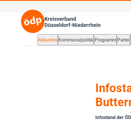
Kreisverband
Düsseldorf-Niederrhein
Aktuelles
Kommunalpolitik
Programm
Partei
Infost
Butter
Infostand der Ö