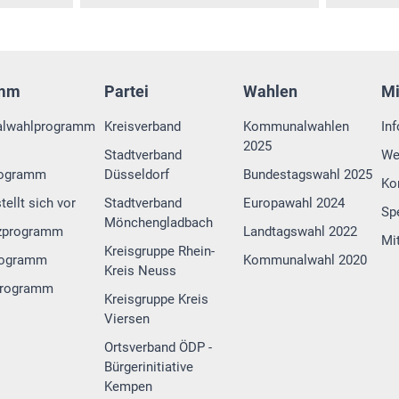
amm
Partei
Wahlen
M
lwahlprogramm
Kreisverband
Kommunalwahlen
In
2025
Stadtverband
We
rogramm
Düsseldorf
Bundestagswahl 2025
Ko
tellt sich vor
Stadtverband
Europawahl 2024
Sp
Mönchengladbach
zprogramm
Landtagswahl 2022
Mi
Kreisgruppe Rhein-
rogramm
Kommunalwahl 2020
Kreis Neuss
programm
Kreisgruppe Kreis
Viersen
Ortsverband ÖDP -
Bürgerinitiative
Kempen