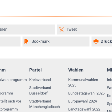
eilen
Tweet
Bookmark
Druc
amm
Partei
Wahlen
M
lwahlprogramm
Kreisverband
Kommunalwahlen
In
2025
Stadtverband
We
rogramm
Düsseldorf
Bundestagswahl 2025
Ko
tellt sich vor
Stadtverband
Europawahl 2024
Sp
Mönchengladbach
zprogramm
Landtagswahl 2022
Mi