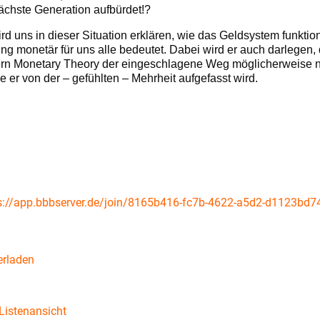
chste Generation aufbürdet!?
d uns in dieser Situation erklären, wie das Geldsystem funktio
ng monetär für uns alle bedeutet. Dabei wird er auch darlegen,
rn Monetary Theory der eingeschlagene Weg möglicherweise n
ie er von der – gefühlten – Mehrheit aufgefasst wird.
s://app.bbbserver.de/join/8165b416-fc7b-4622-a5d2-d1123bd7
erladen
Listenansicht