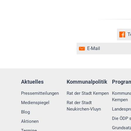
T
E-Mail
Aktuelles
Kommunalpolitik
Progr
Pressemitteilungen
Rat der Stadt Kempen
Kommuna
Kempen
Medienspiegel
Rat der Stadt
Neukirchen-Vluyn
Landesp
Blog
Die ÖDP s
Aktionen
Grundsat
Termine