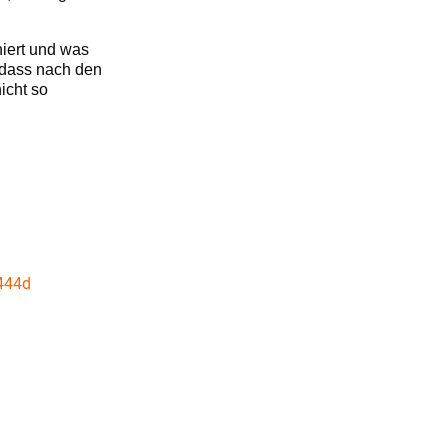
niert und was
 dass nach den
icht so
444d