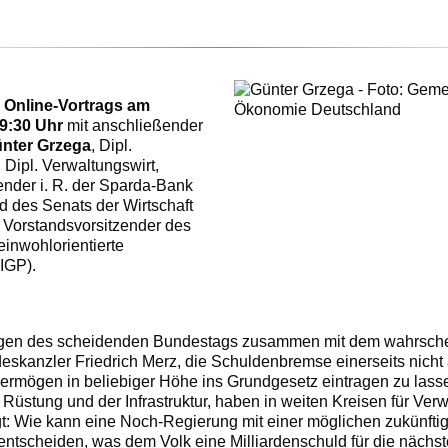
s
Online-Vortrags am
9:30 Uhr
mit anschließender
nter Grzega
, Dipl.
 Dipl. Verwaltungswirt,
ender i. R. der Sparda-Bank
d des Senats der Wirtschaft
 Vorstandsvorsitzender des
meinwohlorientierte
(IGP).
gen des scheidenden Bundestags zusammen mit dem wahrsche
eskanzler Friedrich Merz, die Schuldenbremse einerseits nicht 
ermögen in beliebiger Höhe ins Grundgesetz eintragen zu lasse
 Rüstung und der Infrastruktur, haben in weiten Kreisen für Ve
t: Wie kann eine Noch-Regierung mit einer möglichen zukünfti
 entscheiden, was dem Volk eine Milliardenschuld für die nächs