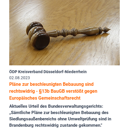
ÖDP Kreisverband Düsseldorf-Niederrhein
02.08.2023
Pläne zur beschleunigten Bebauung sind
rechtswidrig - §13b BauGB verstößt gegen
Europäisches Gemeinschaftsrecht
Aktuelles Urteil des Bundesverwaltungsgerichts:
„Sämtliche Pläne zur beschleunigten Bebauung des
Siedlungsaußenbereichs ohne Umweltprüfung sind in
Brandenburg rechtswidrig zustande gekommen."